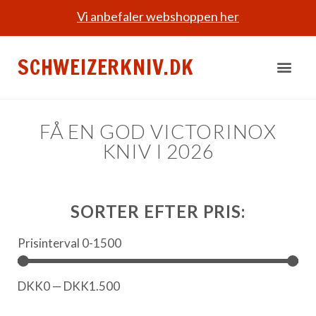
Vi anbefaler webshoppen her
SCHWEIZERKNIV.DK
FÅ EN GOD VICTORINOX
KNIV I 2026
SORTER EFTER PRIS:
Prisinterval 0-1500
DKK
0
—
DKK
1.500